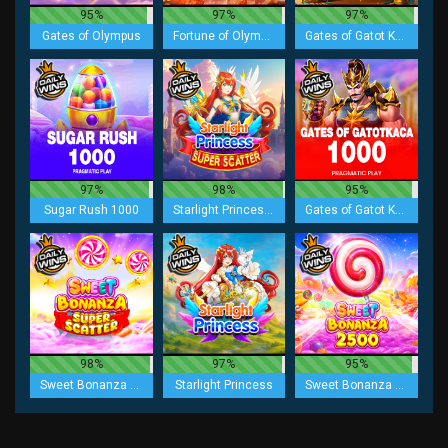
95%
97%
97%
Gates of Olympus
Fortune of Olympus
Gates of Gatot Kaca Super Scatter
97%
98%
95%
Sugar Rush 1000
Starlight Princess Super Scatter
Gates of Gatot Kaca 1000
98%
97%
95%
Sweet Bonanza Super Scatter
Starlight Princess
Sweet Bonanza 2500